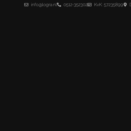
info@logra.nl
0512-352302
KvK: 57235899