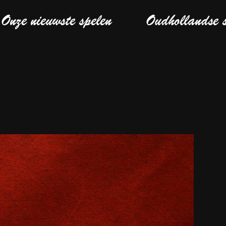
Onze nieuwste spelen
Oudhollandse 