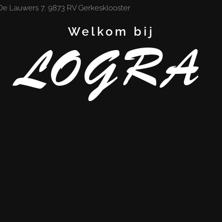
De Lauwers 7, 9873 RV Gerkesklooster
Welkom bij
LOGRA