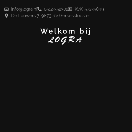
info@logra.nl
0512-352302
KvK: 57235899
De Lauwers 7, 9873 RV Gerkesklooster
Welkom bij
LOGRA