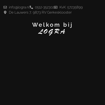
info@logra.nl
0512-352302
KvK: 57235899
De Lauwers 7, 9873 RV Gerkesklooster
Welkom bij
LOGRA