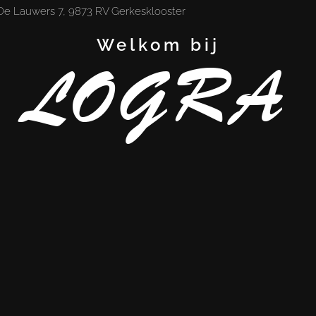
De Lauwers 7, 9873 RV Gerkesklooster
Welkom bij
LOGRA