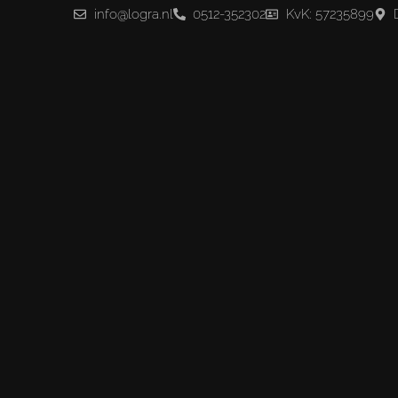
info@logra.nl
0512-352302
KvK: 57235899