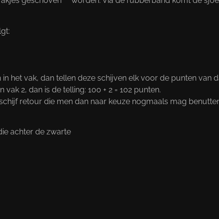
nvakjes geschoven worden. Via de rubberband komt de sjoelsc
gt:
n het vak, dan tellen deze schijven elk voor de punten van d
in vak 2, dan is de telling: 100 + 2 = 102 punten.
n schijf retour die men dan naar keuze nogmaals mag benutte
ie achter de zwarte