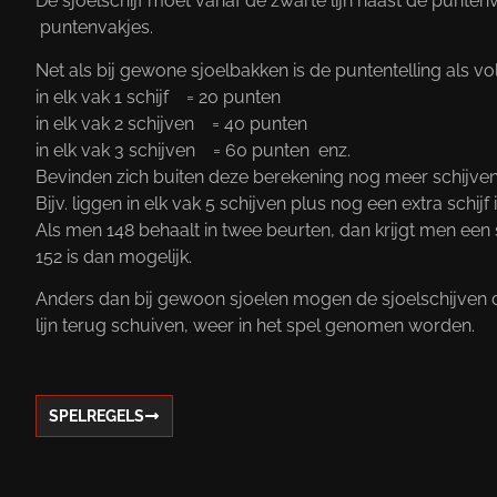
De sjoelschijf moet vanaf de zwarte lijn naast de punte
puntenvakjes.
Net als bij gewone sjoelbakken is de puntentelling als vol
in elk vak 1 schijf = 20 punten
in elk vak 2 schijven = 40 punten
in elk vak 3 schijven = 60 punten enz.
Bevinden zich buiten deze berekening nog meer schijven i
Bijv. liggen in elk vak 5 schijven plus nog een extra schijf 
Als men 148 behaalt in twee beurten, dan krijgt men ee
152 is dan mogelijk.
Anders dan bij gewoon sjoelen mogen de sjoelschijven d
lijn terug schuiven, weer in het spel genomen worden.
SPELREGELS