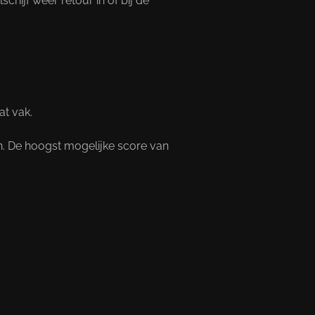
hijf weer retour in of bij de
at vak.
n. De hoogst mogelijke score van