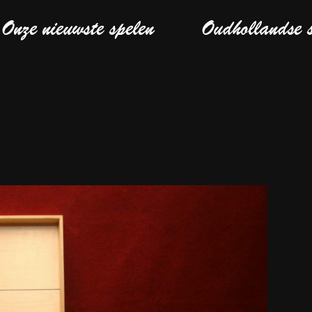
Onze nieuwste spelen
Oudhollandse 