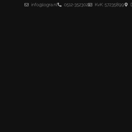
info@logra.nl
0512-352302
KvK: 57235899