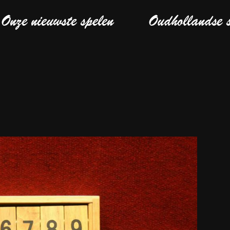
Onze nieuwste spelen
Oudhollandse 