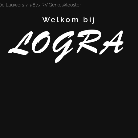
De Lauwers 7, 9873 RV Gerkesklooster
Welkom bij
LOGRA