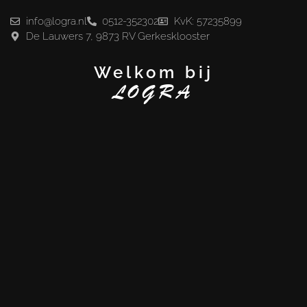
info@logra.nl
0512-352302
KvK: 57235899
De Lauwers 7, 9873 RV Gerkesklooster
Welkom bij
LOGRA