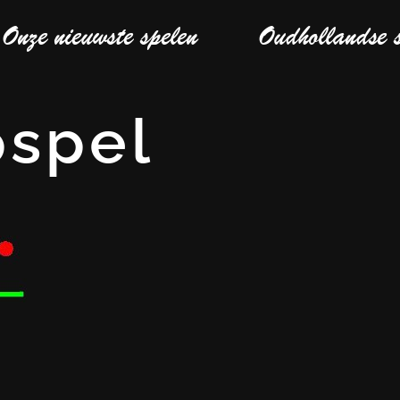
Onze nieuwste spelen
Oudhollandse 
spel