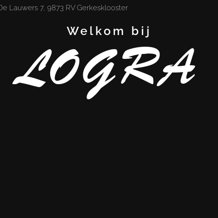
De Lauwers 7, 9873 RV Gerkesklooster
Welkom bij
LOGRA