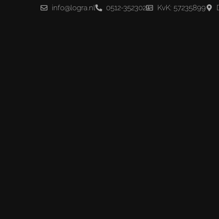
info@logra.nl
0512-352302
KvK: 57235899