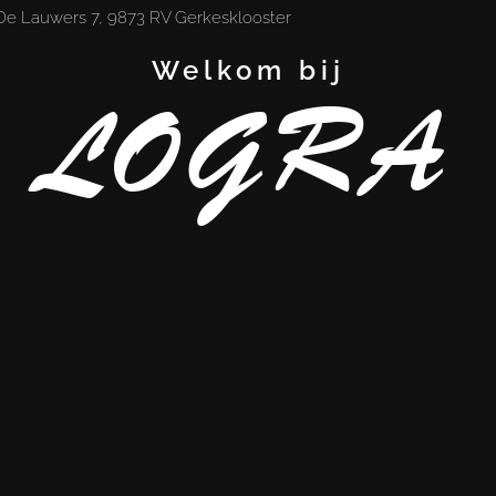
De Lauwers 7, 9873 RV Gerkesklooster
Welkom bij
LOGRA