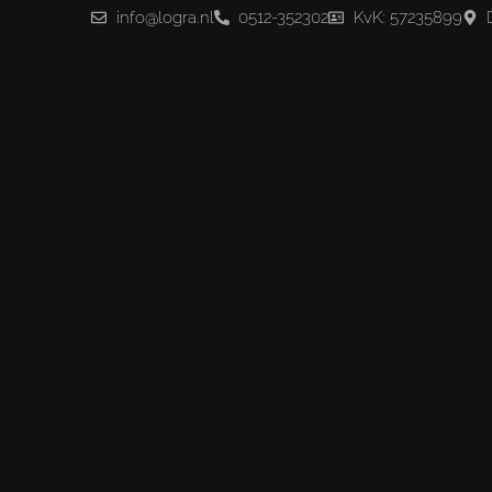
info@logra.nl
0512-352302
KvK: 57235899