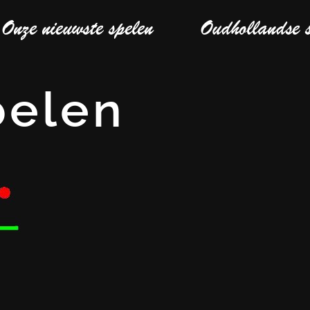
Onze nieuwste spelen
Oudhollandse 
belen