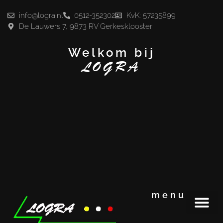
info@logra.nl
0512-352302
KvK: 57235899
De Lauwers 7, 9873 RV Gerkesklooster
Welkom bij
LOGRA
menu