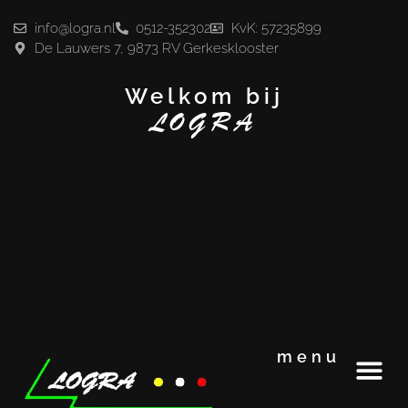
info@logra.nl
0512-352302
KvK: 57235899
De Lauwers 7, 9873 RV Gerkesklooster
Welkom bij
LOGRA
menu