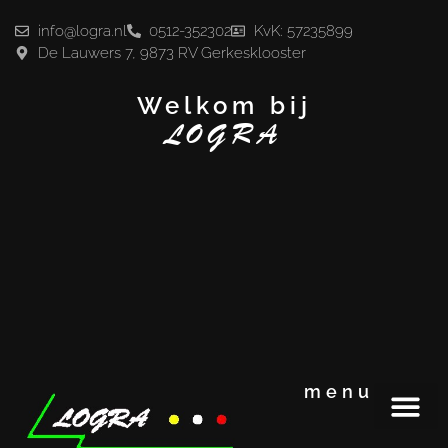
info@logra.nl
0512-352302
KvK: 57235899
De Lauwers 7, 9873 RV Gerkesklooster
Welkom bij
LOGRA
menu